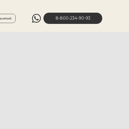
8-800-234-90-93
анятий